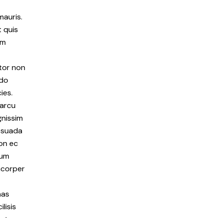
mauris.
t quis
am
tor non
odo
ies.
 arcu
gnissim
esuada
Don ec
tum
amcorper
nas
lisis