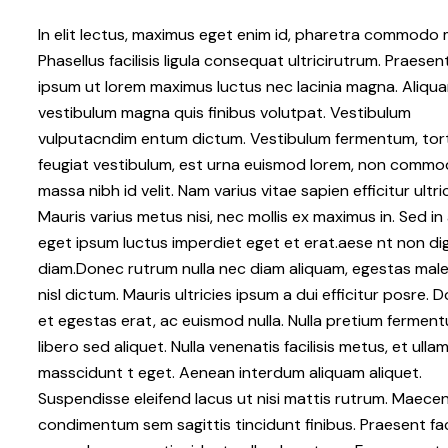
In elit lectus, maximus eget enim id, pharetra commodo 
Phasellus facilisis ligula consequat ultricirutrum. Praesen
ipsum ut lorem maximus luctus nec lacinia magna. Aliqu
vestibulum magna quis finibus volutpat. Vestibulum
vulputacndim entum dictum. Vestibulum fermentum, tor
feugiat vestibulum, est urna euismod lorem, non comm
massa nibh id velit. Nam varius vitae sapien efficitur ultric
Mauris varius metus nisi, nec mollis ex maximus in. Sed in
eget ipsum luctus imperdiet eget et erat.aese nt non di
diam.Donec rutrum nulla nec diam aliquam, egestas mal
nisl dictum. Mauris ultricies ipsum a dui efficitur posre. 
et egestas erat, ac euismod nulla. Nulla pretium fermen
libero sed aliquet. Nulla venenatis facilisis metus, et ull
masscidunt t eget. Aenean interdum aliquam aliquet.
Suspendisse eleifend lacus ut nisi mattis rutrum. Maece
condimentum sem sagittis tincidunt finibus. Praesent faci